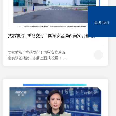
联系我们
艾索前沿 | 重磅交付！国家安监局西南实训基地第
二...
艾索前沿 | 重磅交付！国家安监局西
南实训基地第二实训室圆满投用！      
近日，国家安监局西南实训基地第二
实训室音视频与交互教学系统高标准
建成、高质量交付，正式投入实战化
教学与考核应用。艾索以专业的产品
与系统集成能力，为西南地区安全生
产监管执法、应急救援实训筑牢的现
代化数字基座。四大场景赋能，打造
实训...