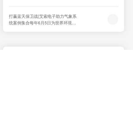
打赢蓝天保卫战|艾索电子助力气象系
统案例集合每年6月5日为世界环境
日，2019年5月31日生态环境部发布
2019年六五环境日主题宣传片之一
《打赢蓝天保卫战》，中国统筹推进
法制建设、科技支撑、综合减排、管
理创新、社会共治，一张蓝图绘到
底，以只争朝夕的精神、持之以恒的
坚守，坚决向大气污染宣战，全面打
响一...
艾索电子无纸化会议+IP广播应用于衢江市衢江区矛
调...