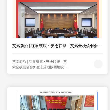
艾索前沿 | 红盾筑底・安仓联擎—艾索全栈信创会
务...
艾索前沿 | 红盾筑底・安仓联擎—艾
索全栈信创会务生态落地陕西地级市
委2026项目背景     200 台华为擎云
 C9 落地，艾索红盾安全仓阅文系统
一站式筑牢党委会议安全防线，全流
程信创生态解决方案正式投入使用！
2026核心底座｜艾索红盾，涉密会议
安全基石以艾索红盾委办会务通为核
心底层，搭建党委专属高保密会...