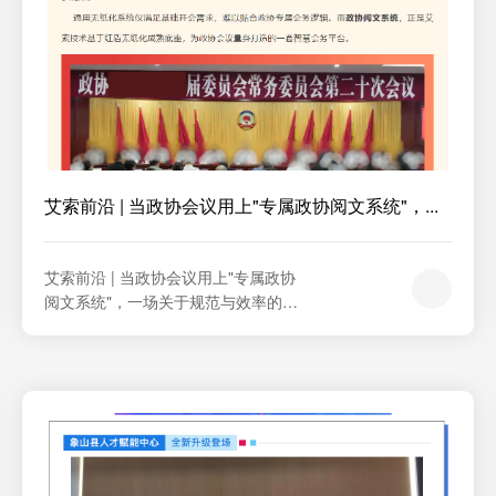
艾索前沿 | 当政协会议用上"专属政协阅文系统"，...
艾索前沿 | 当政协会议用上"专属政协
阅文系统"，一场关于规范与效率的变
革正在发生2026项目背景     政协常
委会、主席会、党组会、专题协商
会…… 各类正式议事会议流程严谨、
资料量大、保密要求高，传统纸质会
务存在打印成本高、分发回收繁琐、
历史文件难追溯、会务排位人工耗时
等诸多痛点。    通用无纸化系统仅满