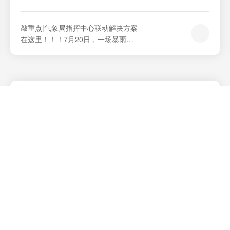
敲重点|气象局指挥中心联动解决方案
在这里！！！7月20日，一场暴雨席
卷中原腹地，迅速占据了大众视野。
为什么在红色预警之下，郑州没有做
出停止集会、停课、停业（除特殊行
业外）的指令？为什么在红色预警之
下，郑州地铁没有及时停运？为什么
他们对这天到来的一场极端大雨，几
乎全都懵然不觉。一张图让你感受雨
有多大！...
艾索电子无纸化会议系统应用于新疆某市水利局