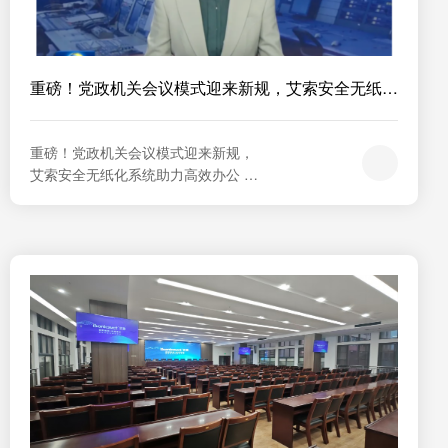
重磅！党政机关会议模式迎来新规，艾索安全无纸化
系统...
重磅！党政机关会议模式迎来新规，
艾索安全无纸化系统助力高效办公      
 近日，中共中央、国务院印发修订后
的《党政机关厉行节约反对浪费条
例》，明确提出党政机关需“积极运用
现代信息技术手段改进会议形式”“推
行无纸化办公，减少一次性办公用品
消耗”。这一政策不仅为党政机关提质
增效指明方向，也为企事业单位绿色
转�...