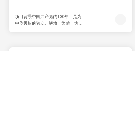
项目背景中国共产党的100年，是为
中华民族的独立、解放、繁荣，为中
国人民的自由、民主、幸福而不懈奋
斗的历史。我们回顾和总结了中国共
产党100年的奋斗历程。100年来，中
国共产党领导全国各族人民前赴后
继、顽强奋斗，不断夺取革命、建
设、改革的重大胜利。党的历程全面
体现了人民至上的价值观、人民是真
正英雄的...
艾索电子数字会议系统应用于安徽某水利局