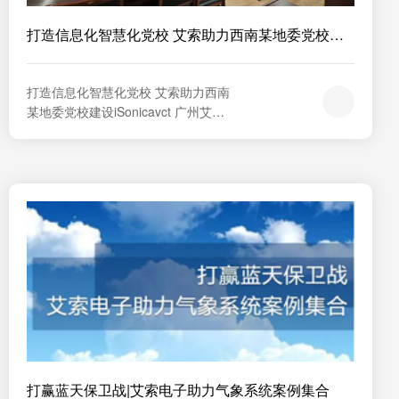
打造信息化智慧化党校 艾索助力西南某地委党校建
设
打造信息化智慧化党校 艾索助力西南
某地委党校建设iSonicavct 广州艾索
技术 2024年09月04日 11:32 四川艾
索案例西南某地委党校01打造信息
化、智慧化党校空间党校是一所培养
基层党政干部的学校，不仅是党员教
育的重要阵地，更是提高党员干部政
治素质、理论修养和执政能力的关键
平台。近年来，党校对...
打赢蓝天保卫战|艾索电子助力气象系统案例集合