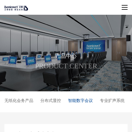
产
品
中
心
P
R
O
D
U
C
T
C
E
N
T
E
R
无纸化会务产品
分布式显控
智能数字会议
专业扩声系统