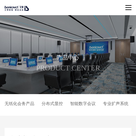
产
品
中
心
P
R
O
D
U
C
T
C
E
N
T
E
R
无纸化会务产品
分布式显控
智能数字会议
专业扩声系统