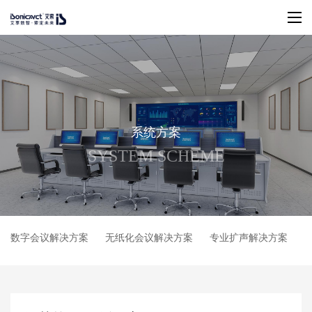
系
统
方
案
S
Y
S
T
E
M
S
C
H
E
M
E
数字会议解决方案
无纸化会议解决方案
专业扩声解决方案