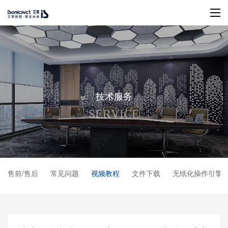
技
术
服
务
S
E
R
V
I
C
E
售前/售后
常见问题
视频教程
文件下载
无纸化操作引擎