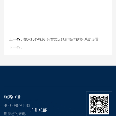
上一条：
技术服务视频-分布式无纸化操作视频-系统设置
下一条：
联系电话
400-0989-883
广州总部
期待您的来电