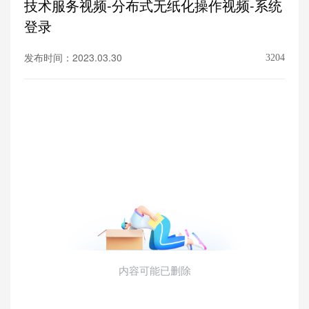
技术服务视频-分布式无纸化操作视频-系统
登录
发布时间：2023.03.30
3204